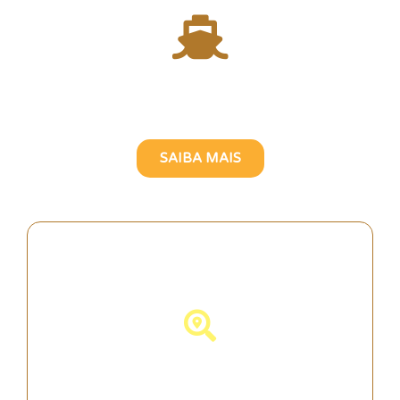
Atravesse o Rio Tejo com
uma Guia Turística Brasileira
SAIBA MAIS
Descubra Portugal!