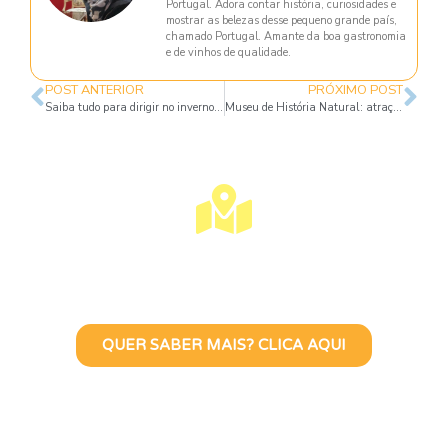
Portugal. Adora contar história, curiosidades e
mostrar as belezas desse pequeno grande país,
chamado Portugal. Amante da boa gastronomia
e de vinhos de qualidade.
POST ANTERIOR
PRÓXIMO POST
Saiba tudo para dirigir no inverno europeu
Museu de História Natural: atração para adultos e crianças
Visite Lisboa Com Uma Guia
Turístico Brasileira
QUER SABER MAIS? CLICA AQUI