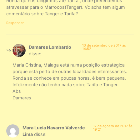
Ronda qd nos dirigirmos até Tarifa , onde pretendemos
atravessar para o Marrocos(Tanger). Vc acha tem algum
comentário sobre Tanger e Tarifa?
Responder
10 de setembro de 2017 às
Damares Lombardo
14:52
disse:
Maria Cristina, Málaga está numa posição estratégica
porque está perto de outras localidades interessantes.
Ronda se conhece em poucas horas, é bem pequena.
Infelizmente não tenho nada sobre Tarifa e Tanger.
Abs
Damares
17 de agosto de 2017 às
Mara Lucia Navarro Valverde
19:21
Lima
disse: